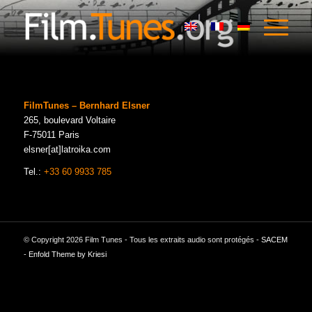
FilmTunes – Bernhard Elsner
265, boulevard Voltaire
F-75011 Paris
elsner[at]latroika.com
Tel.:
+33 60 9933 785
© Copyright 2026 Film Tunes - Tous les extraits audio sont protégés -
SACEM
-
Enfold Theme by Kriesi