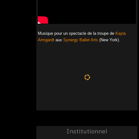
Musique pour un spectacle de la troupe de
Kayla
Armgardt
aux
Synergy Ballet Arts
(New York).
00:00
00:00
Staccato Pulse
by B. Elsner / O. Renoir
Institutionnel