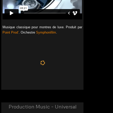
Musique classique pour montres de luxe. Produit par
Point Prod’
. Orchestre
Symphonifilm
.
00:00
00:00
Audemars Piguet
by B. Elsner
Production Music – Universal